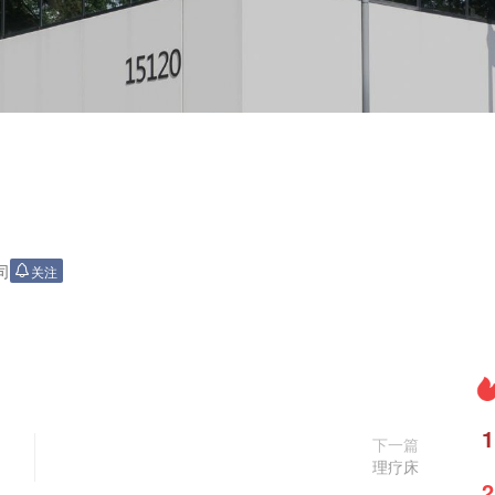
司
关注
1
下一篇
理疗床
2