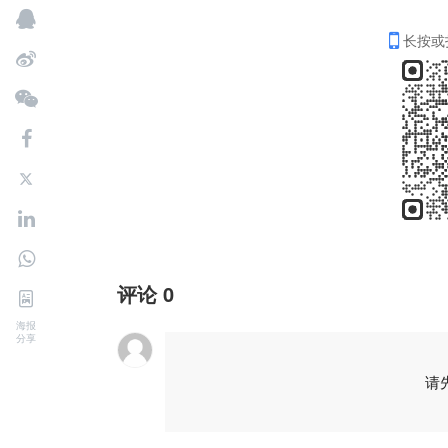
长按或
评论
0
海报
分享
请