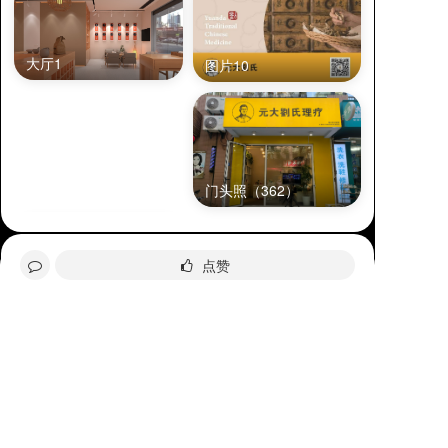
大厅1
图片10
门头照（362）
全部评论
点赞
分享给好友
请先
登录
后发表评论~
评论
询价