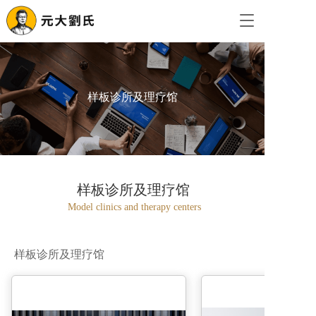
T
o
g
g
l
e
样板诊所及理疗馆
n
a
v
i
g
a
样板诊所及理疗馆
t
i
Model clinics and therapy centers
o
n
样板诊所及理疗馆